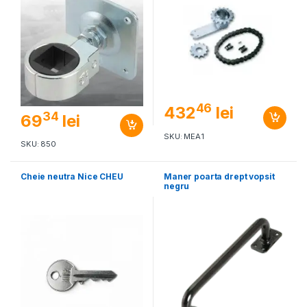
46
432
lei
34
69
lei
SKU: MEA1
SKU: 850
Cheie neutra Nice CHEU
Maner poarta drept vopsit
negru