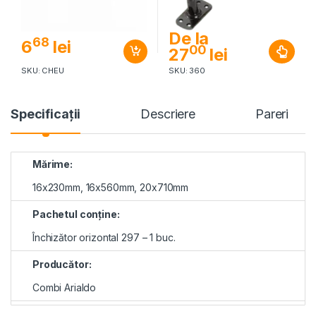
De la
68
6
lei
00
27
lei
SKU: CHEU
SKU: 360
Specificaţii
Descriere
Pareri
Mărime:
16x230mm, 16x560mm, 20x710mm
Pachetul conține:
Închizător orizontal 297 – 1 buc.
Producător:
Combi Arialdo