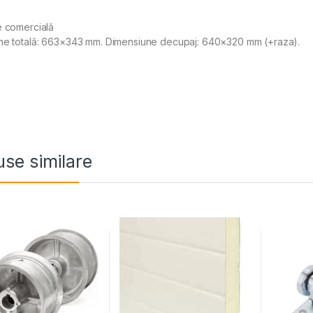
e comercială
ne totală: 663×343 mm. Dimensiune decupaj: 640×320 mm (+raza).
se similare