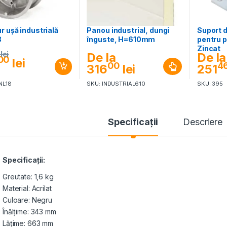
 uşă industrială
Panou industrial, dungi
Suport 
8
înguste, H=610mm
pentru p
Zincat
lei
De la
De la
00
lei
00
4
316
lei
251
NL18
SKU: INDUSTRIAL610
SKU: 395
Specificaţii
Descriere
Specificaţii:
Greutate: 1,6 kg
Material: Acrilat
Culoare: Negru
Înălţime: 343 mm
Lăţime: 663 mm