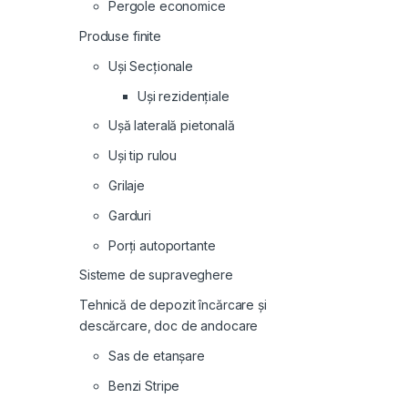
Pergole economice
Produse finite
Uși Secționale
Uși rezidențiale
Ușă laterală pietonală
Uși tip rulou
Grilaje
Garduri
Porți autoportante
Sisteme de supraveghere
Tehnică de depozit încărcare și
descărcare, doc de andocare
Sas de etanșare
Benzi Stripe