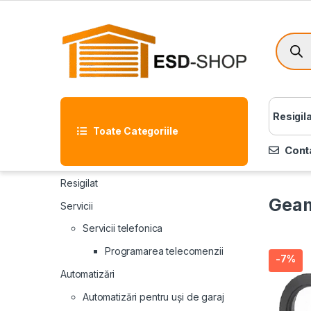
Resigil
Toate Categoriile
Cont
Resigilat
Geam
Servicii
Servicii telefonica
Programarea telecomenzii
-
7%
Automatizări
Automatizări pentru uși de garaj