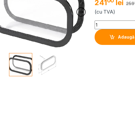
00
241
lei
259
(cu TVA)
Quantity
Adaugă 