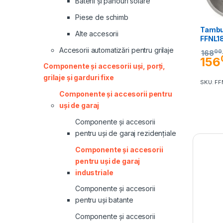
Baterii și panouri solare
Piese de schimb
Tambur
Alte accesorii
FFNL1
Accesorii automatizări pentru grilaje
00
168
156
Componente și accesorii uși, porți,
grilaje și garduri fixe
SKU: FF
Componente și accesorii pentru
uși de garaj
Componente și accesorii
pentru uși de garaj rezidențiale
Componente și accesorii
pentru uși de garaj
industriale
Componente și accesorii
pentru uși batante
Componente și accesorii