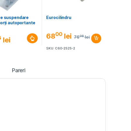
de suspendare
Eurocilindru
orți autoportante
00
68
lei
08
76
lei
6
lei
SKU: C60-2525-2
Pareri