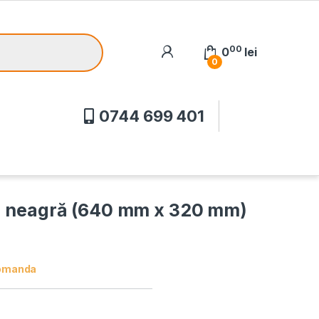
00
0
lei
0
0744 699 401
mă neagră (640 mm x 320 mm)
omanda