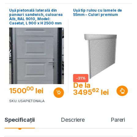
Ușă pietonală laterală din
Ușă tip rulou cu lamele de
panouri sandwich, culoarea
55mm – Culori premium
Alb, RAL 9010, Model:
Casetat, L 900 x H 2500 mm
-
31%
De la
00
1500
lei
62
3495
lei
SKU: USAPIETONALA
Specificaţii
Descriere
Pareri