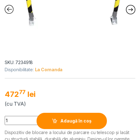
SKU: 7234918
Disponibilitate:
La Comanda
77
472
lei
(cu TVA)
Alternative:
Quantity
Adaugă în coș
Dispozitiv de blocare a locului de parcare cu telescop şi lacăt
cu structură stabilă, durabilă din aluminiu. Design-ul lor permite