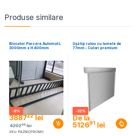
Produse similare
Blocator Parcare Automat L
Ușă tip rulou cu lamele de
3000mm x H 400mm
77mm – Culori premium
-
8%
-
32%
22
3887
lei
De la
91
5126
lei
40
4202
lei
SKU: PAZNICPROMO