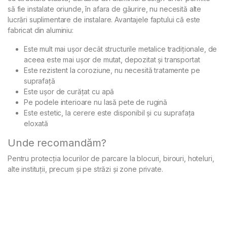
să fie instalate oriunde, în afara de găurire, nu necesită alte
lucrări suplimentare de instalare. Avantajele faptului că este
fabricat din aluminiu:
Este mult mai uşor decât structurile metalice tradiţionale, de
aceea este mai uşor de mutat, depozitat şi transportat
Este rezistent la coroziune, nu necesită tratamente pe
suprafaţă
Este uşor de curăţat cu apă
Pe podele interioare nu lasă pete de rugină
Este estetic, la cerere este disponibil şi cu suprafaţa
eloxată
Unde recomandăm?
Pentru protecţia locurilor de parcare la blocuri, birouri, hoteluri,
alte instituţii, precum şi pe străzi şi zone private.