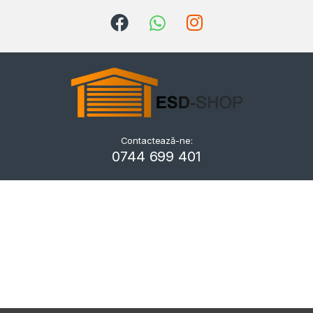
Contactează-ne:
Kriszta
0744 699 401
Typically replies within a day