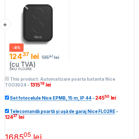
-
8%
37
124
lei
57
135
lei
(cu TVA)
SKU: FLO2RE
This product:
Automatizare poarta batanta Nice
18
1315
lei
TOO3024
-
50
245
lei
Set fotocelule Nice EPMB, 15 m, IP 44
-
Telecomandă poartă și ușă de garaj Nice FLO2RE
-
37
124
lei
05
1685
lei