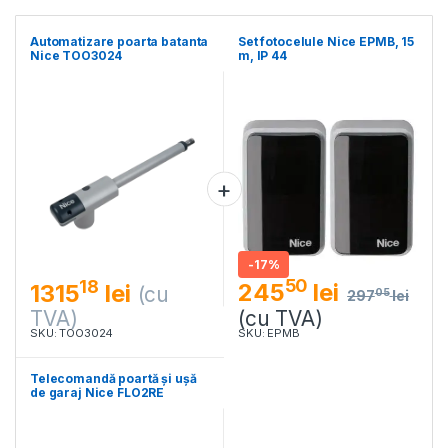
Automatizare poarta batanta
Set fotocelule Nice EPMB, 15
Nice TOO3024
m, IP 44
-
17%
50
18
245
lei
1315
lei
(cu
05
297
lei
TVA)
(cu TVA)
SKU: TOO3024
SKU: EPMB
Telecomandă poartă și ușă
de garaj Nice FLO2RE