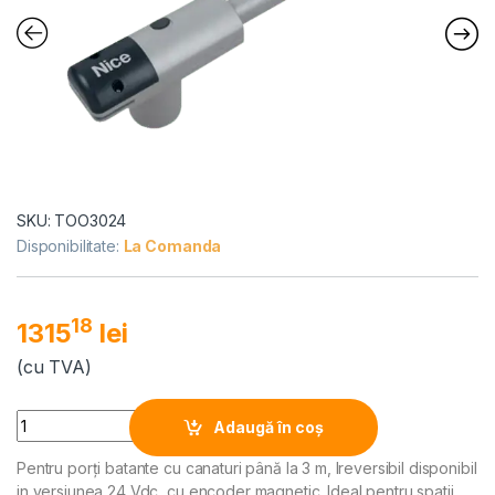
SKU: TOO3024
Disponibilitate:
La Comanda
18
1315
lei
(cu TVA)
Alternative:
Quantity
Adaugă în coș
Pentru porți batante cu canaturi până la 3 m, Ireversibil disponibil
in versiunea 24 Vdc, cu encoder magnetic. Ideal pentru spatii