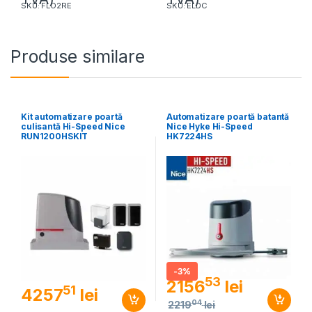
SKU: FLO2RE
SKU: ELDC
Produse similare
Kit automatizare poartă
Automatizare poartă batantă
culisantă Hi-Speed Nice
Nice Hyke Hi-Speed
RUN1200HSKIT
HK7224HS
-
3%
53
2156
lei
51
4257
lei
04
2219
lei