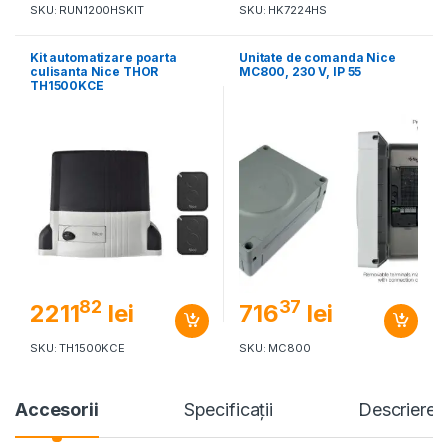
SKU: RUN1200HSKIT
SKU: HK7224HS
Kit automatizare poarta
Unitate de comanda Nice
culisanta Nice THOR
MC800, 230 V, IP 55
TH1500KCE
82
37
2211
lei
716
lei
SKU: TH1500KCE
SKU: MC800
Accesorii
Specificaţii
Descriere