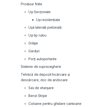
Produse finite
Uși Secționale
Uși rezidențiale
Ușă laterală pietonală
Uși tip rulou
Grilaje
Garduri
Porți autoportante
Sisteme de supraveghere
Tehnică de depozit încărcare și
descărcare, doc de andocare
Sas de etanșare
Benzi Stripe
Coloane pentru ghidare camioane