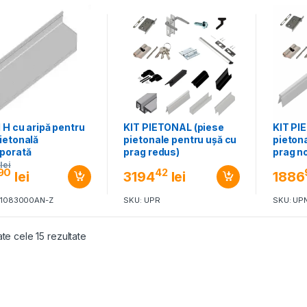
l H cu aripă pentru
KIT PIETONAL (piese
KIT PI
ietonală
pietonale pentru ușă cu
pieton
rporată
prag redus)
prag n
lei
90
42
lei
3194
lei
1886
21083000AN-Z
SKU: UPR
SKU: UP
ate cele 15 rezultate