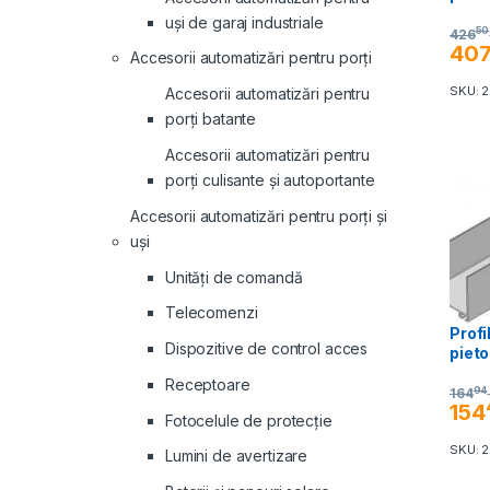
uși de garaj industriale
50
426
40
Accesorii automatizări pentru porți
SKU: 
Accesorii automatizări pentru
porți batante
Accesorii automatizări pentru
porți culisante și autoportante
Accesorii automatizări pentru porți și
uși
Unități de comandă
Telecomenzi
Profi
Dispozitive de control acces
pieto
Receptoare
94
164
154
Fotocelule de protecție
SKU: 
Lumini de avertizare