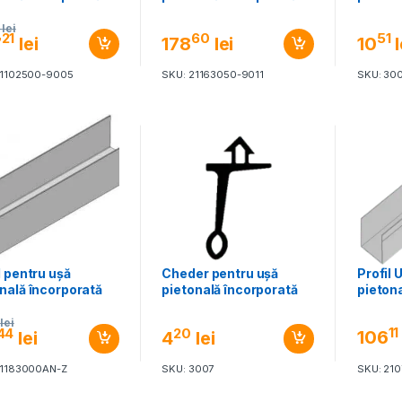
lei
21
60
51
7
lei
178
lei
10
l
21102500-9005
SKU: 21163050-9011
SKU: 30
l pentru ușă
Cheder pentru ușă
Profil 
nală încorporată
pietonală încorporată
pieton
lei
11
44
20
106
lei
4
lei
21183000AN-Z
SKU: 3007
SKU: 21