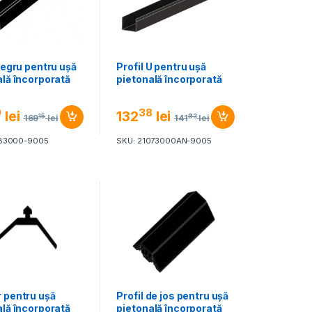
negru pentru ușă
Profil U pentru ușă
ală încorporată
pietonală încorporată
9
38
lei
132
lei
15
83
169
lei
141
lei
183000-9005
SKU: 21073000AN-9005
 pentru ușă
Profil de jos pentru ușă
ală încorporată
pietonală încorporată