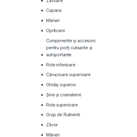
Zăvoare
Capace
Mâneri
Opritoare
Componente și accesorii
pentru porți culisante și
autoportante
Role inferioare
Cărucioare superioare
Ghidaj superior
Şine şi cremaliere
Role superioare
Grup de Rulmenti
Zăvor
Mâneri