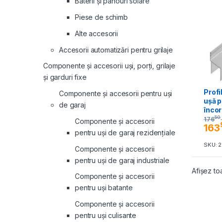
Baterii și panouri solare
Piese de schimb
Alte accesorii
Accesorii automatizări pentru grilaje
Componente și accesorii uși, porți, grilaje
și garduri fixe
Profi
Componente și accesorii pentru uși
ușă p
de garaj
înco
50
176
Componente și accesorii
163
pentru uși de garaj rezidențiale
SKU: 
Componente și accesorii
pentru uși de garaj industriale
Afișez to
Componente și accesorii
pentru uși batante
Componente și accesorii
pentru uși culisante