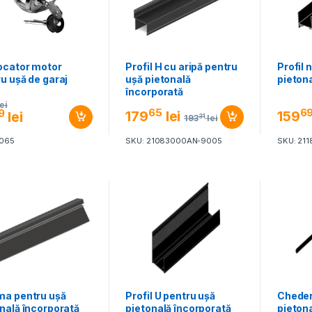
ocator motor
Profil H cu aripă pentru
Profil 
u ușă de garaj
ușă pietonală
pieton
încorporată
lei
65
6
9
179
lei
159
lei
31
193
lei
7065
SKU: 21083000AN-9005
SKU: 21
ma pentru ușă
Profil U pentru ușă
Cheder
nală încorporată
pietonală încorporată
pieton