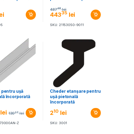
48
487
lei
35
ei
443
lei
05
SKU: 21153050-9011
U pentru ușă
Cheder etanșare pentru
ală încorporată
ușă pietonală
încorporată
10
lei
2
lei
27
130
lei
073000AN-Z
SKU: 3001