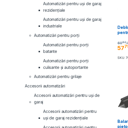
Automatizări pentru uși de garaj
rezidențiale
Automatizări pentru uși de garaj
industriale
Debl
pentr
Automatizări pentru porți
93
60
Automatizări pentru porți
7
57
batante
SKU: 
Automatizări pentru porți
culisante și autoportante
Automatizări pentru grilaje
Accesorii automatizări
Accesorii automatizări pentru uși de
garaj
Accesorii automatizări pentru
uși de garaj rezidențiale
Bala
pieto
Accesorii automatizări pentru