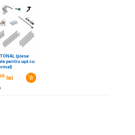
ETONAL (piese
ale pentru ușă cu
ormal)
96
lei
N