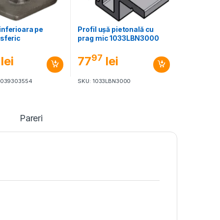
nferioara pe
Profil ușă pietonală cu
sferic
prag mic 1033LBN3000
97
lei
77
lei
3039303554
SKU: 1033LBN3000
Pareri