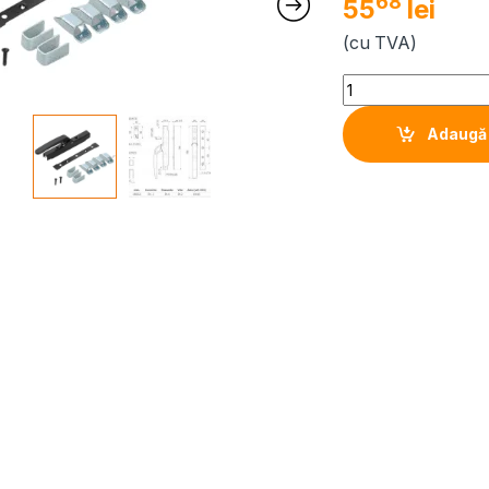
68
55
lei
(cu TVA)
Quantity
Adaugă 