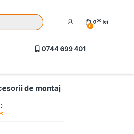
00
0
lei
0
0744 699 401
cesorii de montaj
63
oc