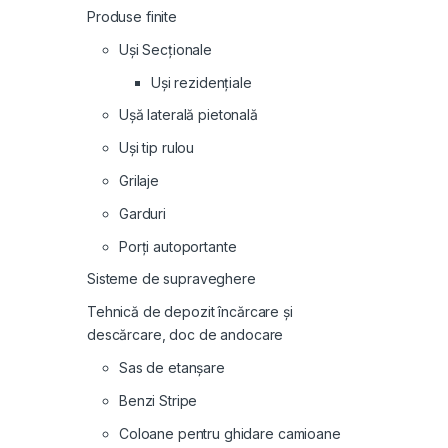
Produse finite
Uși Secționale
Uși rezidențiale
Ușă laterală pietonală
Uși tip rulou
Grilaje
Garduri
Porți autoportante
Sisteme de supraveghere
Tehnică de depozit încărcare și
descărcare, doc de andocare
Sas de etanșare
Benzi Stripe
Coloane pentru ghidare camioane