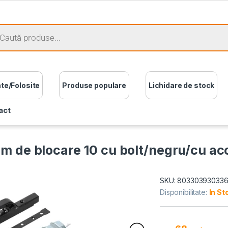
ate/Folosite
Produse populare
Lichidare de stock
act
em de blocare 10 cu bolt/negru/cu ac
SKU: 80330393033
Disponibilitate:
In St