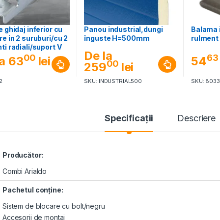
e ghidaj inferior cu
Panou industrial,dungi
Balama i
re in 2 suruburi/cu 2
înguste H=500mm
rulment 
ti radiali/suport V
De la
00
63
a
63
lei
54
00
259
lei
2
SKU: INDUSTRIAL500
SKU: 803
Specificaţii
Descriere
Producător:
Combi Arialdo
Pachetul conţine:
Sistem de blocare cu bolt/negru
Accesorii de montaj