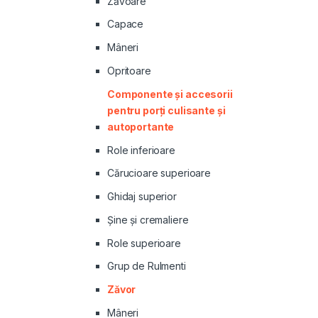
Zăvoare
Capace
Mâneri
Opritoare
Componente și accesorii
pentru porți culisante și
autoportante
Role inferioare
Cărucioare superioare
Ghidaj superior
Şine şi cremaliere
Role superioare
Grup de Rulmenti
Zăvor
Mâneri