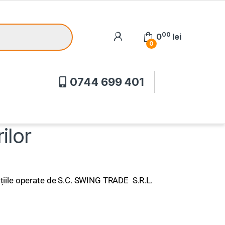
00
0
lei
0
0744 699 401
ilor
licațiile operate de S.C. SWING TRADE S.R.L.