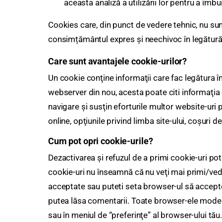
aceasta analiză a utilizării lor pentru a îmbu
Cookies care, din punct de vedere tehnic, nu sunt 
consimțământul expres și neechivoc în legătură 
Care sunt avantajele cookie-urilor?
Un cookie conţine informaţii care fac legătura 
webserver din nou, acesta poate citi informaţia 
navigare şi susţin eforturile multor website-uri p
online, opţiunile privind limba site-ului, coşuri 
Cum pot opri cookie-urile?
Dezactivarea şi refuzul de a primi cookie-uri pot
cookie-uri nu înseamnă că nu veţi mai primi/ved
acceptate sau puteti seta browser-ul să accepte 
putea lăsa comentarii. Toate browser-ele moderne
sau în meniul de “preferinţe” al browser-ului tău.