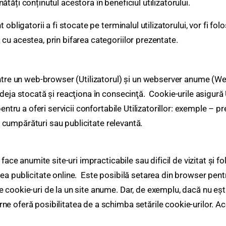
nătăți conținutul acestora în beneficiul utilizatorului.
obligatorii a fi stocate pe terminalul utilizatorului, vor fi fol
cu acestea, prin bifarea categoriilor prezentate.
între un web-browser (Utilizatorul) şi un webserver anume (W
deja stocată şi reacţiona în consecinţă. Cookie-urile asigură U
entru a oferi servicii confortabile Utilizatorillor: exemple – pr
de cumpărături sau publicitate relevantă.
 face anumite site-uri impracticabile sau dificil de vizitat şi 
ea publicitate online. Este posibilă setarea din browser pentr
cookie-uri de la un site anume. Dar, de exemplu, dacă nu eşti 
 oferă posibilitatea de a schimba setările cookie-urilor. Ace