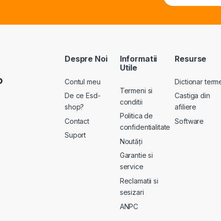
a
a
e
i
i
r
l
l
n
*
N
a
a
ti
m
v
Despre Noi
Informatii
Resurse
e
e
Utile
E
:
m
Contul meu
Dictionar term
a
Termeni si
De ce Esd-
Castiga din
i
conditii
l
shop?
afiliere
Politica de
Contact
Software
confidentialitate
Suport
Noutăți
Garantie si
service
Reclamatii si
sesizari
ANPC