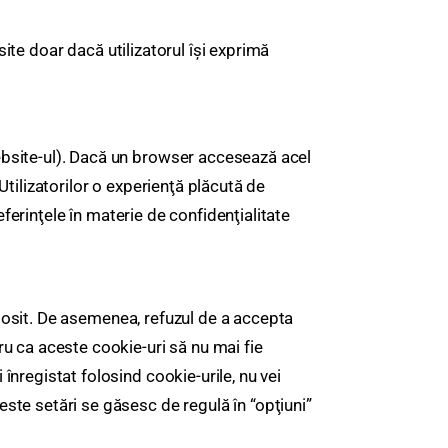
osite doar dacă utilizatorul își exprimă
ebsite-ul). Dacă un browser accesează acel
tilizatorilor o experienţă plăcută de
eferinţele în materie de confidenţialitate
folosit. De asemenea, refuzul de a accepta
u ca aceste cookie-uri să nu mai fie
înregistat folosind cookie-urile, nu vei
ste setări se găsesc de regulă în “opţiuni”