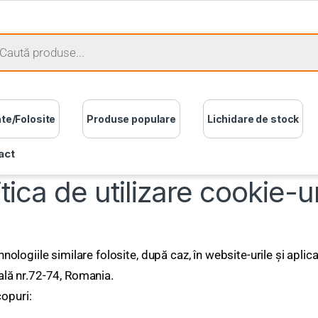
ate/Folosite
Produse populare
Lichidare de stock
act
itica de utilizare cookie-ur
tehnologiile similare folosite, după caz, în website-urile și ap
pală nr.72-74, Romania.
copuri: