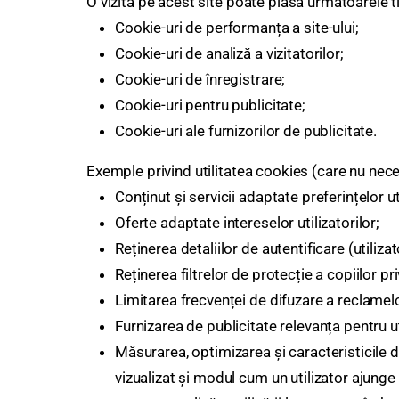
O vizită pe acest site poate plasa urmatoarele t
Cookie-uri de performanța a site-ului;
Cookie-uri de analiză a vizitatorilor;
Cookie-uri de înregistrare;
Cookie-uri pentru publicitate;
Cookie-uri ale furnizorilor de publicitate.
Exemple privind utilitatea cookies (care nu neces
Conținut și servicii adaptate preferințelor ut
Oferte adaptate intereselor utilizatorilor;
Reținerea detaliilor de autentificare (utilizat
Reținerea filtrelor de protecție a copiilor p
Limitarea frecvenței de difuzare a reclamelo
Furnizarea de publicitate relevanța pentru ut
Măsurarea, optimizarea și caracteristicile d
vizualizat și modul cum un utilizator ajunge