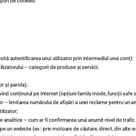
ipuri de cookies:
ită autentificarea unui utilizator prin intermediul unui cont):
ilizatorului – categorii de produse și servicii.
or și parola);
rivind conținutul pe Internet (opțiuni family mode, funcții safe 
r – limitarea numărului de afișări a unei reclame pentru un anu
ilizator;
e analitice – cum ar fi confirmarea unui anumit nivel de trafic
 pe un website (ex.: prin motoare de căutare, direct, din alte w