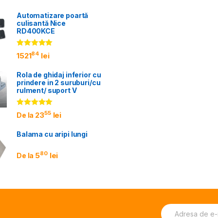
Automatizare poartă
culisantă Nice
RD400KCE
Evaluat la
84
1521
lei
5.00
din 5
Rola de ghidaj inferior cu
prindere in 2 suruburi/cu
rulment/ suport V
Evaluat la
55
23
lei
De la
5.00
din 5
Balama cu aripi lungi
80
5
lei
De la
E
E
A
m
m
lt