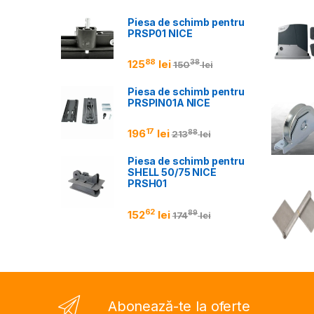
Piesa de schimb pentru
PRSP01 NICE
88
125
lei
38
150
lei
Piesa de schimb pentru
PRSPIN01A NICE
17
196
lei
88
213
lei
Piesa de schimb pentru
SHELL 50/75 NICE
PRSH01
62
152
lei
89
174
lei
Abonează-te la oferte