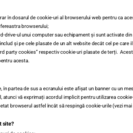
rar în dosarul de cookie-uri al browserului web pentru ca ace
 fereastra browserului;
d-drive-ul unui computer sau echipament și sunt activate din n
includ și pe cele plasate de un alt website decât cel pe care il
d party cookies” respectiv cookie-uri plasate de terți. Acest
pentru acesta.
re, în partea de sus a ecranului este afișat un banner cu un me
l, atunci vă exprimați acordul implicit pentru utilizarea cookie-
 setat browserul astfel încât să respingă cookie-urile (vezi mai 
t site?